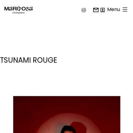
Menu
Mariposa
Photographe
Aller
au
contenu
TSUNAMI ROUGE