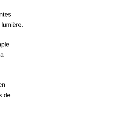
entes
a lumière.
mple
la
en
s de